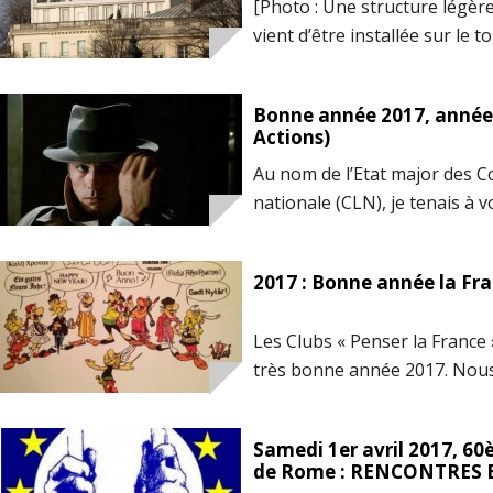
[Photo : Une structure légèr
vient d’être installée sur le 
à Paris – proche de l’Elysée –
les conversations téléphoniq
Bonne année 2017, année
Combien de parlementaires f
Actions)
cette ambassade les 30 derni
Au nom de l’Etat major des C
2015] _ […]
nationale (CLN), je tenais à 
bonne année 2017. 2017 ser
la France ! Le Capitaine FL
2017 : Bonne année la Fra
la France »
Les Clubs « Penser la France
très bonne année 2017. Nous
sera une année historique po
assister au retour de la Fra
Samedi 1er avril 2017, 60
patriotique ! Direction natio
de Rome : RENCONTRES E
Clubs « Penser la France »