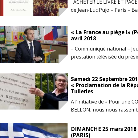
ACHETER LE LIVRE ET PAGE 
de Jean-Luc Pujo – Paris – Ba
Chers Camarades, Chers Com
à tous d’avoir répondu à notr
« La France au piège !» (P
chose, je veux saluer pour le
avril 2018
Bruno CHAZAL, un des premi
– Communiqué national – Jeu
prestation télévisée du prési
jour – est révélatrice de not
France n’a plus de dirigeant 
Samedi 22 Septembre 201
MACRON, coopté à l’Elysée – g
« Proclamation de la Répub
et juridique qu’est devenue l’
Tuileries
A l’initiative de « Pour une
BELLON, nous nous rassemb
: Le 22 septembre à Paris, à 
Tuileries, pour commémorer 
DIMANCHE 25 mars 2018 :
République à côté de la plaq
(PARIS)