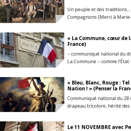
termes empruntés au monde 
Un peuple et des traditions… 
seulement dans les fables de
Compagnons [Merci à Marie-
« La Commune, cœur de la
France)
– communiqué national du d
La Commune – comme l’État –
démocratie française, de sa r
de vingt ans, le travail vicieu
« Bleu, Blanc, Rouge : Tel
et de ses directions scélérat
Nation ! » (Penser la Fran
entraîne la destruction pro
Communiqué national du 28 
drapeau tricolore, hérité des
l’histoire de France, est un 
nationale que l’on ne peut r
Le 11 NOVEMBRE avec Pens
forfaiture ! La Constitutionn