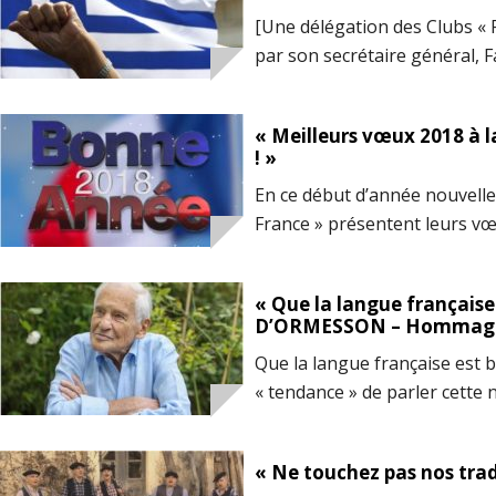
le 22 septembre 1792, en face
[Une délégation des Clubs «
[…]
par son secrétaire général, 
présente à cette manifestatio
de la fête de l’Indépendance 
« Meilleurs vœux 2018 à l
Ottoman, n’est-il pas temps 
! »
l’indépendance commune à tou
En ce début d’année nouvelle,
tous les Peuples? – Une ind
France » présentent leurs vœu
aux Français. Que cette ann
l’approfondissement du senti
« Que la langue française 
Que les Français – de gauche
D’ORMESSON – Hommag
respirer en eux le sentiment 
Que la langue française est bel
prennent […]
« tendance » de parler cette
vaguement à de l’anglais. U
D’ORMESSON : « Myope comm
« Ne touchez pas nos tradi
comme un renard » « Serrés 