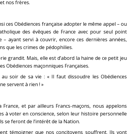
et nos frères.
insi ces Obédiences française adopter le même appel – ou
atholique des évêques de France avec pour seul point
e – ayant servi à couvrir, encore ces dernières années,
ns que les crimes de pédophilies.
e grandit. Mais, elle est d’abord la haine de ce petit jeu
 les Obédiences maçonniques Françaises.
au soir de sa vie :
« Il faut dissoudre les Obédiences
ne servent à rien ! »
 France, et par ailleurs Francs-maçons, nous appelons
s à voter en conscience, selon leur histoire personnelle
s se feront de l’intérêt de la Nation.
nt témoigner que nos concitoyens souffrent. Ils vont