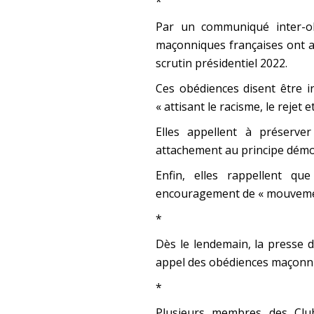
*
Par un communiqué inter-obé
maçonniques françaises ont ap
scrutin présidentiel 2022.
Ces obédiences disent être i
« attisant le racisme, le rejet e
Elles appellent à préserve
attachement au principe démoc
Enfin, elles rappellent qu
encouragement de « mouvement
*
Dès le lendemain, la presse 
appel des obédiences maçonniq
*
Plusieurs membres des Club