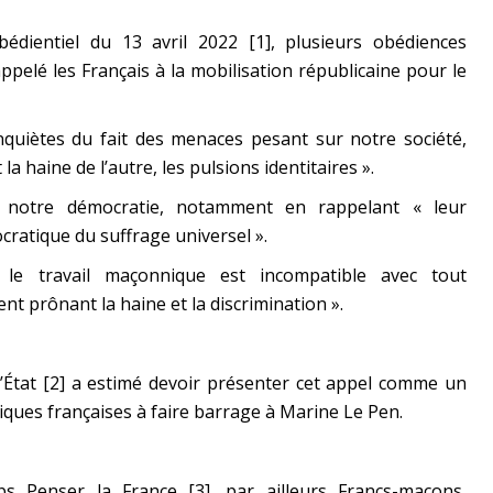
dientiel du 13 avril 2022 [1], plusieurs obédiences
pelé les Français à la mobilisation républicaine pour le
nquiètes du fait des menaces pesant sur notre société,
t la haine de l’autre, les pulsions identitaires ».
r notre démocratie, notamment en rappelant « leur
ratique du suffrage universel ».
e le travail maçonnique est incompatible avec tout
 prônant la haine et la discrimination ».
d’État [2] a estimé devoir présenter cet appel comme un
ues françaises à faire barrage à Marine Le Pen.
s Penser la France [3], par ailleurs Francs-maçons,