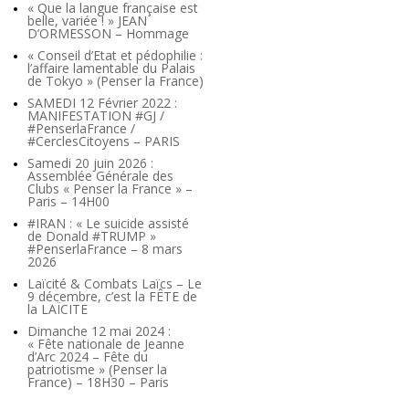
« Que la langue française est
belle, variée ! » JEAN
D’ORMESSON – Hommage
« Conseil d’Etat et pédophilie :
l’affaire lamentable du Palais
de Tokyo » (Penser la France)
SAMEDI 12 Février 2022 :
MANIFESTATION #GJ /
#PenserlaFrance /
#CerclesCitoyens – PARIS
Samedi 20 juin 2026 :
Assemblée Générale des
Clubs « Penser la France » –
Paris – 14H00
#IRAN : « Le suicide assisté
de Donald #TRUMP »
#PenserlaFrance – 8 mars
2026
Laïcité & Combats Laïcs – Le
9 décembre, c’est la FÊTE de
la LAÏCITE
Dimanche 12 mai 2024 :
« Fête nationale de Jeanne
d’Arc 2024 – Fête du
patriotisme » (Penser la
France) – 18H30 – Paris