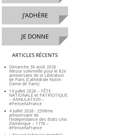
J’ADHÈRE
JE DONNE
ARTICLES RÉCENTS
Dimanche 30 août 2026 :
Messe solennelle pour le 82e
anniversaire de la Libération
de Paris (Cathédrale Notre-
Dame de Paris)
14 juillet 2026 – FÊTE
NATIONALE et PATRIOTIQUE
– ANNULATION –
#PenserlaFrance
4 Juillet 2026 : 250ème
anniversaire de
l’Indépendance des Etats-Unis
d’Amérique – 1776 –
#PenserlaFrance
« Nouvel échiquier mondial :