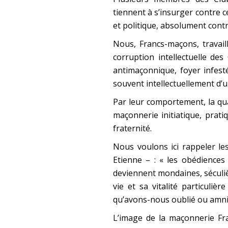
tiennent à s’insurger contre 
et politique, absolument cont
Nous, Francs-maçons, travai
corruption intellectuelle de
antimaçonnique, foyer infes
souvent intellectuellement d’
Par leur comportement, la qua
maçonnerie initiatique, prati
fraternité.
Nous voulons ici rappeler le
Etienne – :
« les obédiences
deviennent mondaines, séculièr
vie et sa vitalité particuliè
qu’avons-nous oublié ou amnist
L’image de la maçonnerie Fr