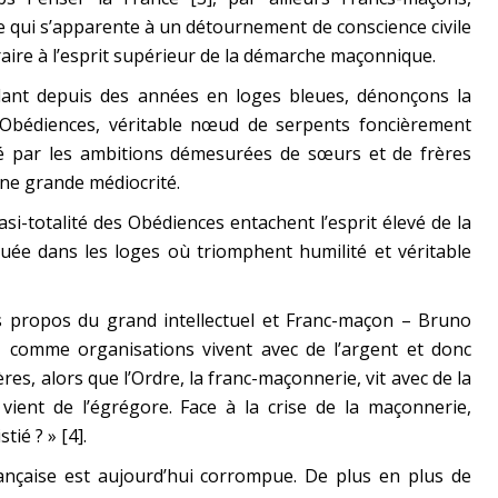
ce qui s’apparente à un détournement de conscience civile
raire à l’esprit supérieur de la démarche maçonnique.
llant depuis des années en loges bleues, dénonçons la
s Obédiences, véritable nœud de serpents foncièrement
té par les ambitions démesurées de sœurs et de frères
une grande médiocrité.
si-totalité des Obédiences entachent l’esprit élevé de la
quée dans les loges où triomphent humilité et véritable
s propos du grand intellectuel et Franc-maçon – Bruno
 comme organisations vivent avec de l’argent et donc
es, alors que l’Ordre, la franc-maçonnerie, vit avec de la
re vient de l’égrégore. Face à la crise de la maçonnerie,
ié ? » [4].
ançaise est aujourd’hui corrompue. De plus en plus de