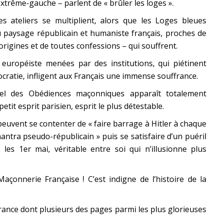
rême-gauche – parlent de « brûler les loges ».
les ateliers se multiplient, alors que les Loges bleues
u paysage républicain et humaniste français, proches de
origines et de toutes confessions – qui souffrent.
t européiste menées par des institutions, qui piétinent
ratie, infligent aux Français une immense souffrance.
pel des Obédiences maçonniques apparaît totalement
etit esprit parisien, esprit le plus détestable.
euvent se contenter de « faire barrage à Hitler à chaque
mantra pseudo-républicain » puis se satisfaire d’un puéril
 les 1er mai, véritable entre soi qui n’illusionne plus
açonnerie Française ! C’est indigne de l’histoire de la
 France dont plusieurs des pages parmi les plus glorieuses