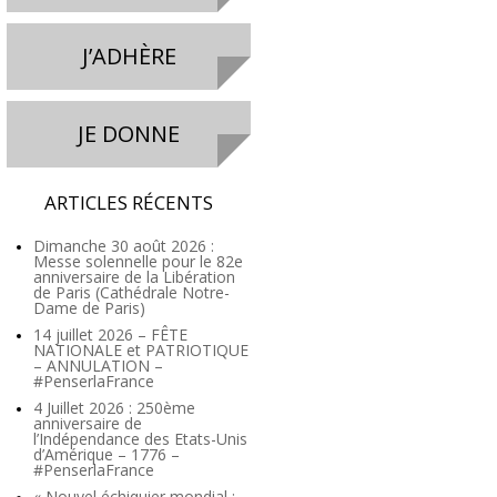
J’ADHÈRE
JE DONNE
ARTICLES RÉCENTS
Dimanche 30 août 2026 :
Messe solennelle pour le 82e
anniversaire de la Libération
de Paris (Cathédrale Notre-
Dame de Paris)
14 juillet 2026 – FÊTE
NATIONALE et PATRIOTIQUE
– ANNULATION –
#PenserlaFrance
4 Juillet 2026 : 250ème
anniversaire de
l’Indépendance des Etats-Unis
d’Amérique – 1776 –
#PenserlaFrance
« Nouvel échiquier mondial :