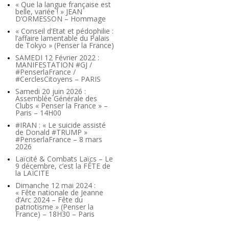
« Que la langue française est
belle, variée ! » JEAN
D’ORMESSON – Hommage
« Conseil d’Etat et pédophilie :
l’affaire lamentable du Palais
de Tokyo » (Penser la France)
SAMEDI 12 Février 2022 :
MANIFESTATION #GJ /
#PenserlaFrance /
#CerclesCitoyens – PARIS
Samedi 20 juin 2026 :
Assemblée Générale des
Clubs « Penser la France » –
Paris – 14H00
#IRAN : « Le suicide assisté
de Donald #TRUMP »
#PenserlaFrance – 8 mars
2026
Laïcité & Combats Laïcs – Le
9 décembre, c’est la FÊTE de
la LAÏCITE
Dimanche 12 mai 2024 :
« Fête nationale de Jeanne
d’Arc 2024 – Fête du
patriotisme » (Penser la
France) – 18H30 – Paris