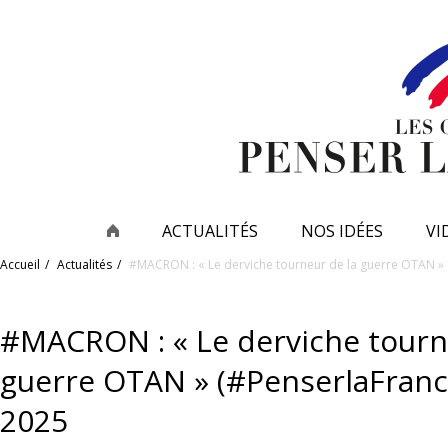
ACTUALITÉS
NOS IDÉES
VI
Accueil
Actualités
#MACRON : « Le derviche tourneur de la guerre OTAN » 
#MACRON : « Le derviche tourn
guerre OTAN » (#PenserlaFranc
2025