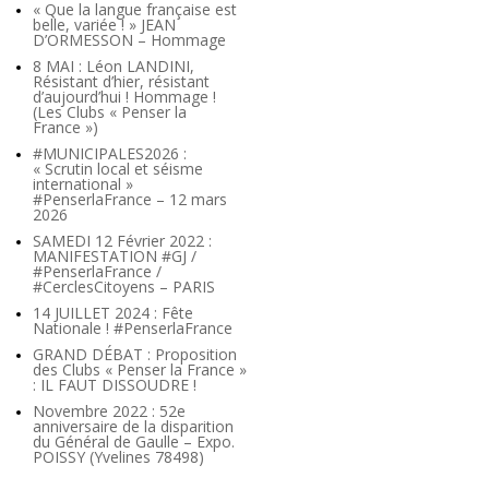
« Que la langue française est
belle, variée ! » JEAN
D’ORMESSON – Hommage
8 MAI : Léon LANDINI,
Résistant d’hier, résistant
d’aujourd’hui ! Hommage !
(Les Clubs « Penser la
France »)
#MUNICIPALES2026 :
« Scrutin local et séisme
international »
#PenserlaFrance – 12 mars
2026
SAMEDI 12 Février 2022 :
MANIFESTATION #GJ /
#PenserlaFrance /
#CerclesCitoyens – PARIS
14 JUILLET 2024 : Fête
Nationale ! #PenserlaFrance
GRAND DÉBAT : Proposition
des Clubs « Penser la France »
: IL FAUT DISSOUDRE !
Novembre 2022 : 52e
anniversaire de la disparition
du Général de Gaulle – Expo.
POISSY (Yvelines 78498)