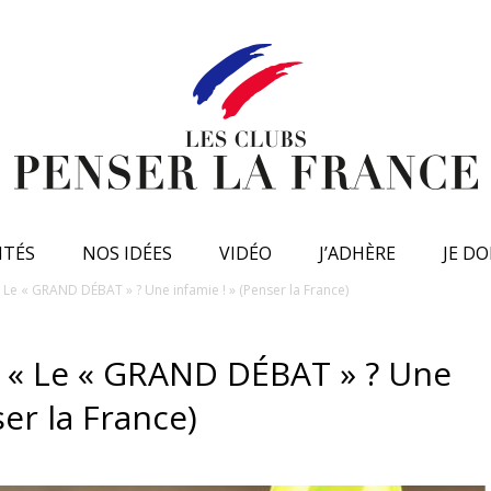
ITÉS
NOS IDÉES
VIDÉO
J’ADHÈRE
JE D
 Le « GRAND DÉBAT » ? Une infamie ! » (Penser la France)
: « Le « GRAND DÉBAT » ? Une
ser la France)