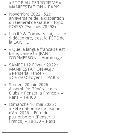
« STOP AU TERRORISME » –
MANIFESTATION – PARIS
Novembre 2022 : 52e
anniversaire de la disparition
du Général de Gaulle – Expo.
POISSY (Yvelines 78498)
Laïcité & Combats Laïcs – Le
9 décembre, c’est la FÊTE de
la LAÏCITE
« Que la langue française est
belle, variée ! » JEAN
D’ORMESSON – Hommage
SAMEDI 12 Février 2022 :
MANIFESTATION #GJ /
#PenserlaFrance /
#CerclesCitoyens – PARIS
Samedi 20 juin 2026 :
Assemblée Générale des
Clubs « Penser la France » –
Paris – 14H00
Dimanche 10 mai 2026 :
« Fête nationale de Jeanne
d’Arc 2026 – Fête du
patriotisme » (Penser la
France) – 18H30 – Paris