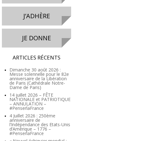
J’ADHÈRE
JE DONNE
ARTICLES RÉCENTS
Dimanche 30 août 2026 :
Messe solennelle pour le 82e
anniversaire de la Libération
de Paris (Cathédrale Notre-
Dame de Paris)
14 juillet 2026 – FÊTE
NATIONALE et PATRIOTIQUE
– ANNULATION –
#PenserlaFrance
4 Juillet 2026 : 250ème
anniversaire de
l’Indépendance des Etats-Unis
d’Amérique – 1776 –
#PenserlaFrance
« Nouvel échiquier mondial :