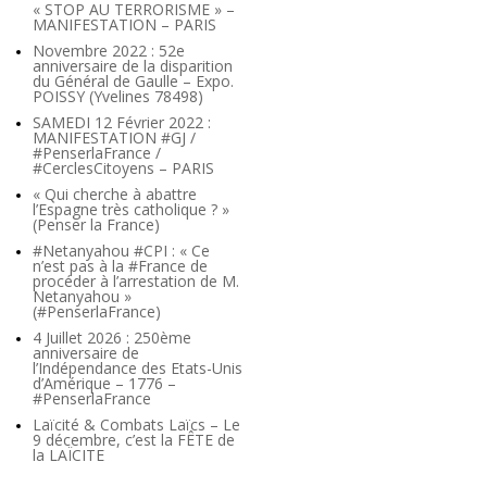
« STOP AU TERRORISME » –
MANIFESTATION – PARIS
Novembre 2022 : 52e
anniversaire de la disparition
du Général de Gaulle – Expo.
POISSY (Yvelines 78498)
SAMEDI 12 Février 2022 :
MANIFESTATION #GJ /
#PenserlaFrance /
#CerclesCitoyens – PARIS
« Qui cherche à abattre
l’Espagne très catholique ? »
(Penser la France)
#Netanyahou #CPI : « Ce
n’est pas à la #France de
procéder à l’arrestation de M.
Netanyahou »
(#PenserlaFrance)
4 Juillet 2026 : 250ème
anniversaire de
l’Indépendance des Etats-Unis
d’Amérique – 1776 –
#PenserlaFrance
Laïcité & Combats Laïcs – Le
9 décembre, c’est la FÊTE de
la LAÏCITE