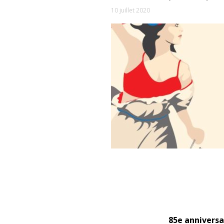
10 juillet 2020
85
e
anniversai