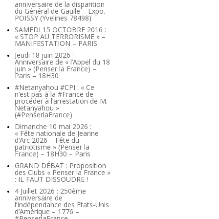
anniversaire de la disparition
du Général de Gaulle – Expo.
POISSY (Yvelines 78498)
SAMEDI 15 OCTOBRE 2016 :
« STOP AU TERRORISME » –
MANIFESTATION – PARIS
Jeudi 18 juin 2026 :
Anniversaire de « l’Appel du 18
juin » (Penser la France) –
Paris – 18H30
#Netanyahou #CPI : « Ce
n’est pas à la #France de
procéder à l’arrestation de M.
Netanyahou »
(#PenserlaFrance)
Dimanche 10 mai 2026 :
« Fête nationale de Jeanne
d’Arc 2026 – Fête du
patriotisme » (Penser la
France) – 18H30 – Paris
GRAND DÉBAT : Proposition
des Clubs « Penser la France »
: IL FAUT DISSOUDRE !
4 Juillet 2026 : 250ème
anniversaire de
l’Indépendance des Etats-Unis
d’Amérique – 1776 –
#PenserlaFrance