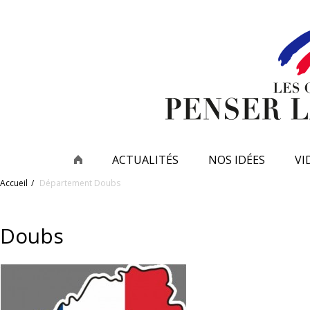
ACTUALITÉS
NOS IDÉES
VI
Accueil
Département
Doubs
Doubs