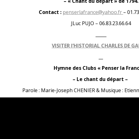
– « Chant du départ » de 1794.
Contact :
penserlafrance@yahoo.fr
– 01.73
JLuc PUJO – 06.83.23.66.64
_____
VISITER l’HISTORIAL CHARLES DE G
__
Hymne des Clubs « Penser la Franc
– Le chant du départ –
Parole : Marie-Joseph CHENIER & Musique : Etie