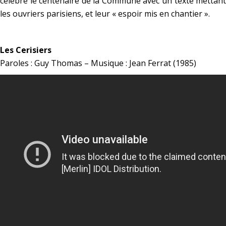
célèbre le centenaire de la Commune avec un texte mettant 
les ouvriers parisiens, et leur
« espoir mis en chantier »
.
*
Les Cerisiers
Paroles : Guy Thomas – Musique : Jean Ferrat (1985)