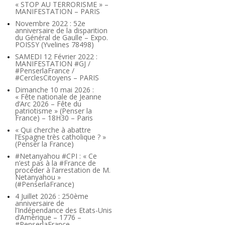
« STOP AU TERRORISME » –
MANIFESTATION – PARIS
Novembre 2022 : 52e
anniversaire de la disparition
du Général de Gaulle – Expo.
POISSY (Yvelines 78498)
SAMEDI 12 Février 2022 :
MANIFESTATION #GJ /
#PenserlaFrance /
#CerclesCitoyens – PARIS
Dimanche 10 mai 2026 :
« Fête nationale de Jeanne
d’Arc 2026 – Fête du
patriotisme » (Penser la
France) – 18H30 – Paris
« Qui cherche à abattre
l’Espagne très catholique ? »
(Penser la France)
#Netanyahou #CPI : « Ce
n’est pas à la #France de
procéder à l’arrestation de M.
Netanyahou »
(#PenserlaFrance)
4 Juillet 2026 : 250ème
anniversaire de
l’Indépendance des Etats-Unis
d’Amérique – 1776 –
#PenserlaFrance