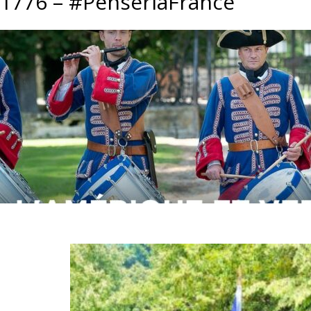
1776 – #PenserlaFrance